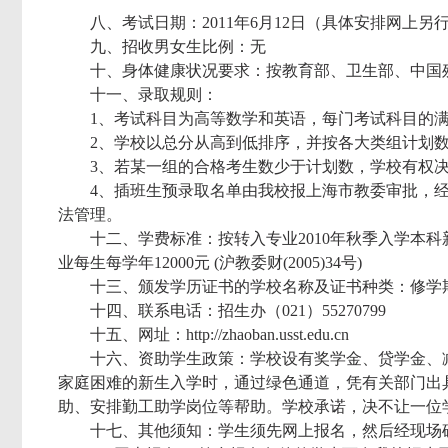
八、考试日期：2011年6月12日（具体安排网上另
九、招收男女生比例：无
十、身体健康状况要求：按教育部、卫生部、中国
十一、录取规则：
1、考试科目为高等数学和英语，每门考试科目的满
2、学校以总分从高到低排序，并按各大类组计划
3、若某一组的合格考生数少于计划数，学校有权
4、插班生预录取名单由我校报上海市教委审批，
法管理。
十二、学费标准：按转入专业2010年秋季入学本科新生
业每生每学年12000元 (沪教委财(2005)34号)
十三、颁发学历证书的学校名称及证书种类：修学
十四、联系电话：招生办（021）55270799
十五、网址：http://zhaoban.usst.edu.cn
十六、资助学生政策：学校设有奖学金、贷学金、
家庭困难的新生入学时，通过绿色通道，凭有关部门出
助、安排勤工助学岗位等帮助。学校承诺，决不让一位
十七、其他须知：学生须先网上报名，然后经现场