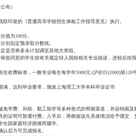
行公布）
残联印发的《普通高等学校招生体检工作指导意见》执行。
分值为100分。
数分别划定预录取分数线。
决定是否将多余计划调至其他大类组。
经审批同意的学生按有关规定转入我校相关专业就读，进校后按
收费标准，一般专业每生每学年5000元 (沪价行(2000)第120
期满，达到毕业要求，颁发上海理工大学本科毕业证书
减免学费、补助、勤工助学等多种形式的帮困渠道，并设特困及
具的证明可暂缓付费。入学后，再根据该生具体情况给予缓交、
学生因家庭经济困难而辍学。
确认后方可完成报名。