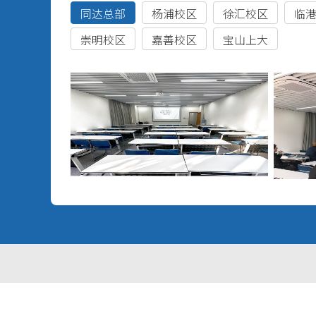
同达总部
杨浦校区
徐汇校区
临
崇明校区
嘉善校区
宝山上大