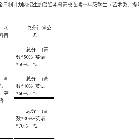
市全日制计划内招生的普通本科高校在读一年级学生（艺术类、提
。
考
总分计算公
科目
式
总分=（高
数*50%+英语
*50%）*2
高
总分=（高
数、
数*40%+英语
英
*60%）*2
语
总分=（高
数*30%+英语
*70%）*2